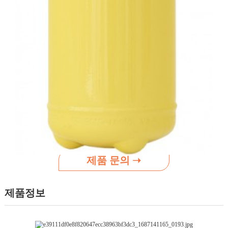
약제중량
2.0KG
총 중량
3.4KG
소화능력단위
A3, B5, C급 적응
방사시간
14초
방사거리
3-4m
제품 사이즈
110mm X 365mm
약제MSDS
주대동소방 ABC분말 약제 MSDS.pdf
형식승인서
1.0kg수소17-23-6, 용기원산지 중국.pdf
제품 문의 ➝
제품정보