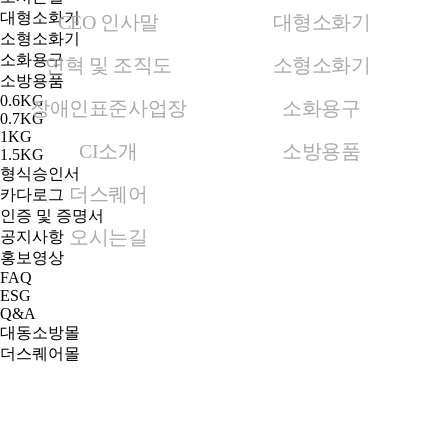
대형소화기
CEO 인사말
대형소화기
소형소화기
소화용구
연혁 및 조직도
소형소화기
소방용품
0.6KG
장애인표준사업장
소화용구
0.7KG
1KG
CI소개
소방용품
1.5KG
형식승인서
더스퀘어
카다로그
인증 및 증명서
오시는길
공지사항
홍보영상
FAQ
ESG
Q&A
대동소방몰
더스퀘어몰